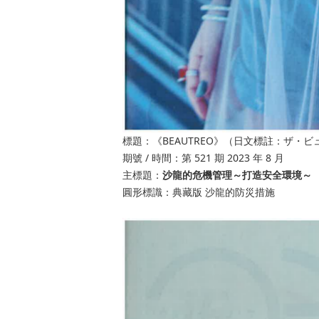
標題
《
BEAUTREO》（日文標註：ザ・ビュ
：
期號
/ 時間
第
521 期 2023 年 8 月
：
主標題
沙龍的危機管理～打造安全環境～
：
圓形標識
典藏版
沙龍的防災措施
：