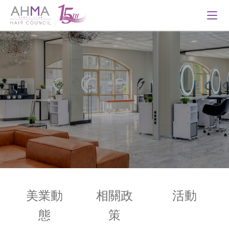
美業動
相關政
活動
態
策