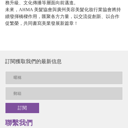
務升級、文化傳播等層面向前邁進。
未來，AHMA 美髮協會與廣州美容美髮化妝行業協會將持
續發揮橋樑作用，匯聚各方力量，以交流促創新、以合作
促繁榮，共同書寫美業發展新篇章！
訂閱獲取我們的最新信息
訂閱
聯繫我們