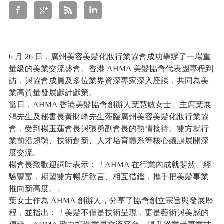
6 月 26 日，廣州美容美髮化妝行業協會成功舉辦了一場重
量級的美業交流盛會。香港 AHMA 美髮協會代表團專程到
訪，與協會成員及多位業界資深專家深入座談，共同為美
業高質量發展獻計獻策。
當日，AHMA 香港美髮協會創辦人葉慧敏女士、主席葉展
鴻先生及秘書長黃財峰先生蒞臨廣州美容美髮化妝行業協
會，受到楊玉蓮會長與張勇副會長的熱情接待。雙方就行
業前沿趨勢、技術創新、人才培育體系等核心議題展開深
度交流。
楊會長致歡迎詞時表示：「AHMA 在行業內成就斐然、經
驗豐富，期望雙方暢所欲言、相互借鑑，攜手把美髮事業
推向新高度。」
葉女士作為 AHMA 創辦人，分享了協會創立宗旨與發展歷
程，並指出：「美髮不僅是技術呈現，更是藝術與美感的