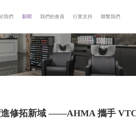
於我們
新聞
我們的會員
行業支持
聯繫我們
進修拓新域 ——AHMA 攜手 VT