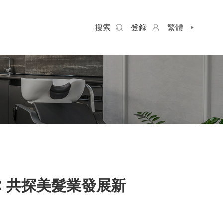
搜索
登錄
繁體
C 共探美髮業發展新