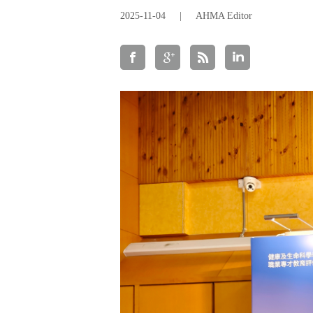
2025-11-04
|
AHMA Editor